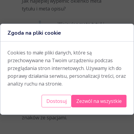
Jak najlepiej wypełnić okienko meta
tytułu i meta opisu?
Wpisując meta tytuł i
meta opis, pamiętaj o 2
Zgoda na pliki cookie
kwestiach:
oba znaczniki powinny zawierać
Cookies to małe pliki danych, które są
frazę kluczową;
przechowywane na Twoim urządzeniu podczas
staraj się trzymać optymalnej
przeglądania stron internetowych. Używamy ich do
długości znaczników podanej niżej.
poprawy działania serwisu, personalizacji treści, oraz
analizy ruchu na stronie.
Meta tytuł powinien mieć długość 60 -
Dostosuj
Zezwól na wszystkie
70 znaków ze spacjami.
Meta opis powinien liczyć do 156
znaków ze spacjami.